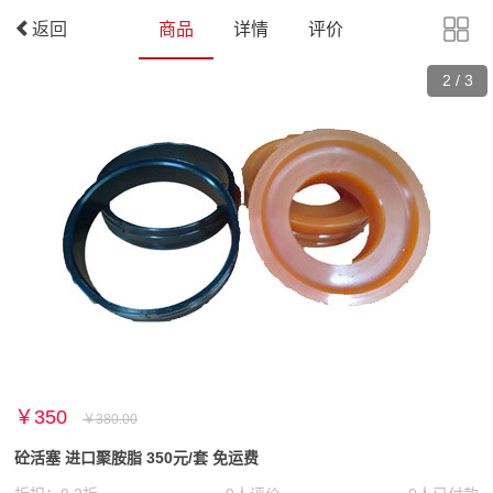
返回
商品
详情
评价
2
/
3
￥350
￥380.00
砼活塞 进口聚胺脂 350元/套 免运费